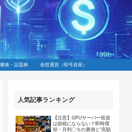
騰株・話題株
仮想通貨（暗号資産）
人気記事ランキング
【注意】GPUサーバー投資
は節税にならない？即時償
却・月利〇％の裏側と“高額