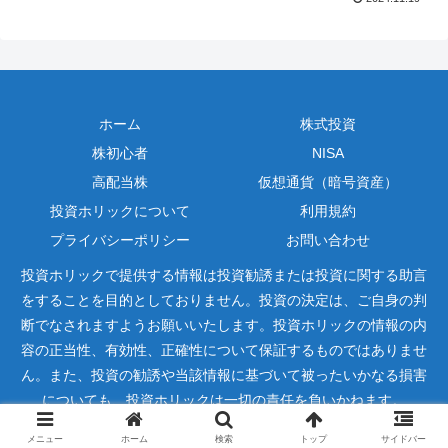
ホーム
株式投資
株初心者
NISA
高配当株
仮想通貨（暗号資産）
投資ホリックについて
利用規約
プライバシーポリシー
お問い合わせ
投資ホリックで提供する情報は投資勧誘または投資に関する助言
をすることを目的としておりません。投資の決定は、ご自身の判
断でなされますようお願いいたします。投資ホリックの情報の内
容の正当性、有効性、正確性について保証するものではありませ
ん。また、投資の勧誘や当該情報に基づいて被ったいかなる損害
についても、投資ホリックは一切の責任を負いかねます。
Copyright © 2022-2026 投資ホリック All Rights Reserved.
メニュー
ホーム
検索
トップ
サイドバー