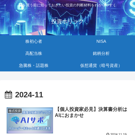
株を買う前に知っておきたい投資の判断材料をわかりやすく
投資ホリック
株初心者
NISA
高配当株
銘柄分析
急騰株・話題株
仮想通貨（暗号資産）
2024-11
【個人投資家必見】決算書分析は
株式投資
AIにおまかせ
2024.11.19