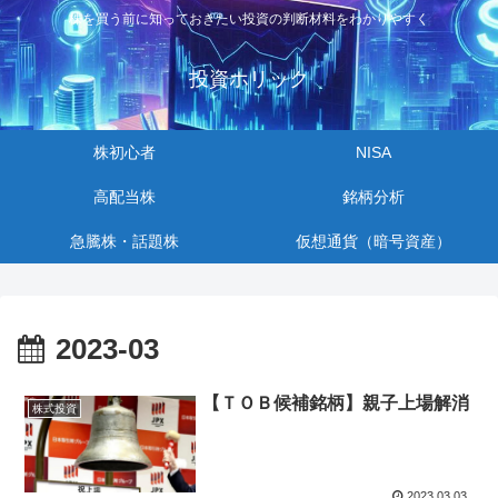
株を買う前に知っておきたい投資の判断材料をわかりやすく
投資ホリック
株初心者
NISA
高配当株
銘柄分析
急騰株・話題株
仮想通貨（暗号資産）
2023-03
【ＴＯＢ候補銘柄】親子上場解消
株式投資
2023.03.03