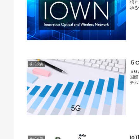
想と
ゆる
５
株式投資
５Gとは？ 第5世代移動通信
国際
テム
I
株式投資