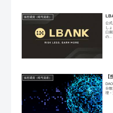
L
仮想通貨（暗号資産）
公式ホームページ
しょう！ LBANK公式ホームページ
口座
の...
【
仮想通貨（暗号資産）
DAOとは？ DAO（Decentral
分散
理・