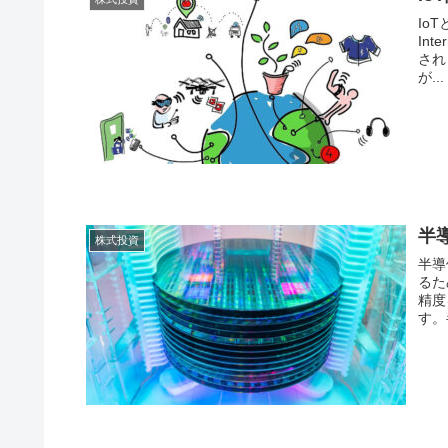
IoTとは？ IoTとは、モノ
In
され
が...
半
株式投資
半導体製造装
るた
精度
す。