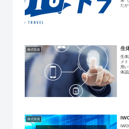
策”
たが
生
株式投資
生体認証とは？ 生
メト
用い
I
株式投資
IWON構想とは？ IOWN 