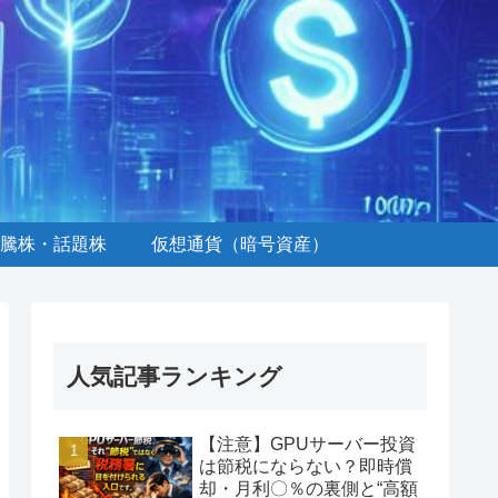
騰株・話題株
仮想通貨（暗号資産）
人気記事ランキング
【注意】GPUサーバー投資
は節税にならない？即時償
却・月利〇％の裏側と“高額