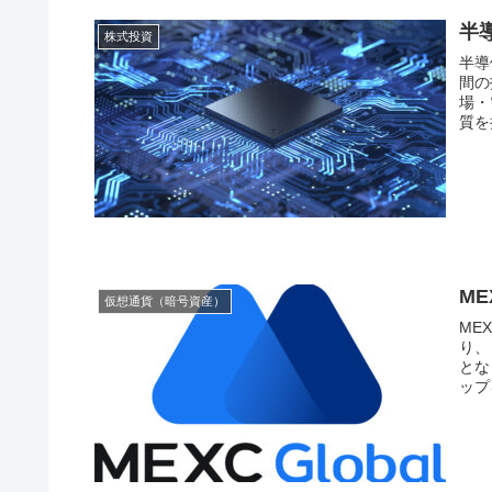
半
株式投資
半導体とは？ 半導体
間の
場・
質を
M
仮想通貨（暗号資産）
MEXCの
り、
となっておりま
ップ