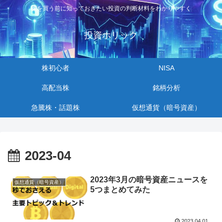
株を買う前に知っておきたい投資の判断材料をわかりやすく
投資ホリック
株初心者
NISA
高配当株
銘柄分析
急騰株・話題株
仮想通貨（暗号資産）
2023-04
2023年3月の暗号資産ニュースを
仮想通貨（暗号資産）
5つまとめてみた
2023.04.01