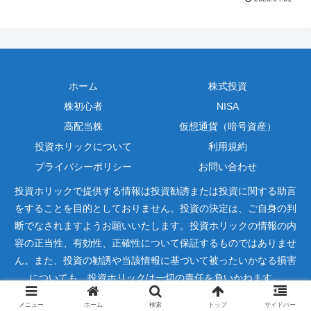
ホーム
株式投資
株初心者
NISA
高配当株
仮想通貨（暗号資産）
投資ホリックについて
利用規約
プライバシーポリシー
お問い合わせ
投資ホリックで提供する情報は投資勧誘または投資に関する助言
をすることを目的としておりません。投資の決定は、ご自身の判
断でなされますようお願いいたします。投資ホリックの情報の内
容の正当性、有効性、正確性について保証するものではありませ
ん。また、投資の勧誘や当該情報に基づいて被ったいかなる損害
についても、投資ホリックは一切の責任を負いかねます。
Copyright © 2022-2026 投資ホリック All Rights Reserved.
メニュー
ホーム
検索
トップ
サイドバー