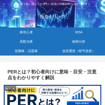
株を買う前に知っておきたい投資の判断材料をわかりやすく
投資ホリック
株初心者
NISA
高配当株
銘柄分析
急騰株・話題株
仮想通貨（暗号資産）
PERとは？初心者向けに意味・目安・注意
点をわかりやすく解説
株初心者