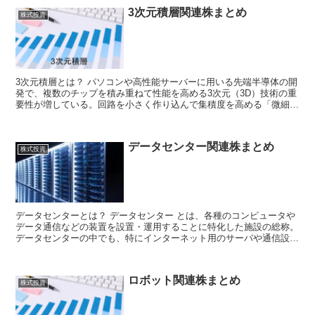
3次元積層関連株まとめ
株式投資
3次元積層とは？ パソコンや高性能サーバーに用いる先端半導体の開
発で、複数のチップを積み重ねて性能を高める3次元（3D）技術の重
要性が増している。回路を小さく作り込んで集積度を高める「微細
化」のペースが鈍る中、半導体の持...
データセンター関連株まとめ
株式投資
データセンターとは？ データセンター とは、各種のコンピュータや
データ通信などの装置を設置・運用することに特化した施設の総称。
データセンターの中でも、特にインターネット用のサーバや通信設
備・IP電話等の設置に特化したも...
ロボット関連株まとめ
株式投資