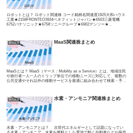
ロボットとは？ ロボット関連株 コード銘柄名関連度1925大和ハウス
工業★2158FRONTEO3934ベネフィットジャパン★6503三菱電機
6752パナソニック★6758ソニーグループ★6902デンソー★...
MaaS関連株まとめ
株式投資
MaaSとは？ MaaS（マース：Mobility as a Service）とは、地域住民
や旅行者一人一人のトリップ単位での移動ニーズに対応して、複数の
公共交通やそれ以外の移動サービスを最適に組み合わせて検索・予
約・...
水素・アンモニア関連株まとめ
株式投資
水素・アンモニアとは？ 次世代エネルギーとして話題になってい
る水素・アンモニア。水素を燃料とした電池で動く自動車などが発売