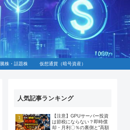
騰株・話題株
仮想通貨（暗号資産）
人気記事ランキング
【注意】GPUサーバー投資
は節税にならない？即時償
却・月利〇％の裏側と“高額