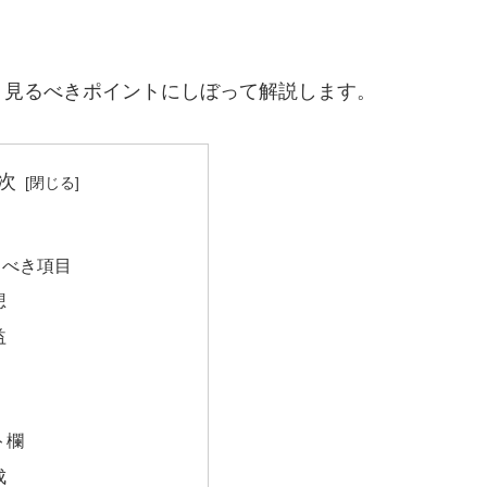
、見るべきポイントにしぼって解説します。
次
？
るべき項目
想
益
ト欄
成