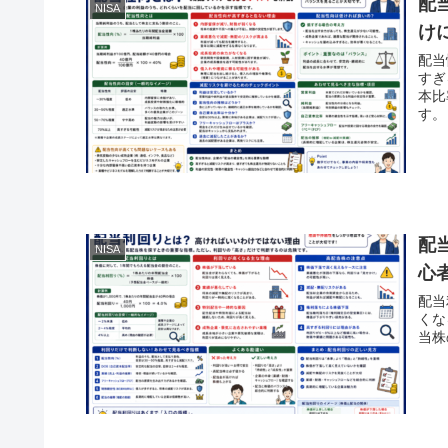
配
NISA
け
配当
すぎ
本比
す。
配
NISA
心
配当
くな
当株