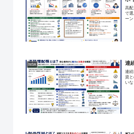
高配
で選
ーン
連
NISA
連続
資と
いな