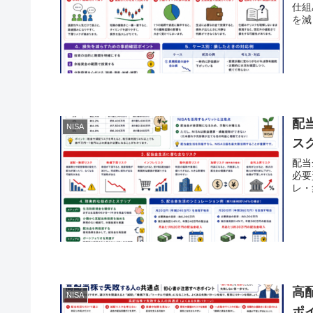
仕組
を減
配
NISA
ス
配当
必要
レ・
高
NISA
ポ