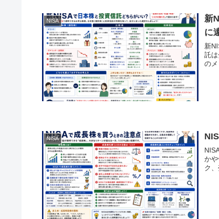
新
NISA
に
新N
託は
のメ
N
NISA
NI
かや
ク、