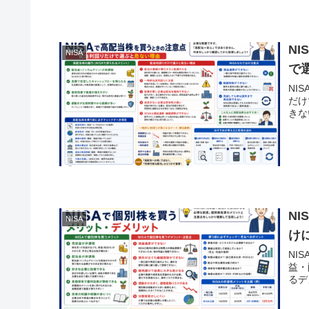
N
NISA
で
NI
だけ
きな
N
NISA
け
NI
益・
るデ