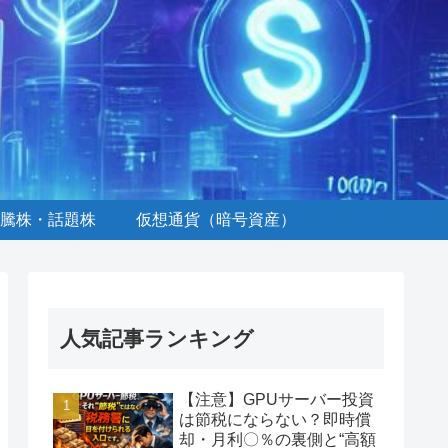
騰株・話題株
仮想通貨（暗号資産）
人気記事ランキング
【注意】GPUサーバー投資
は節税にならない？即時償
却・月利〇％の裏側と“高額