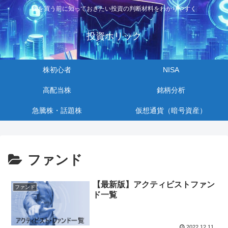
株を買う前に知っておきたい投資の判断材料をわかりやすく
投資ホリック
株初心者
NISA
高配当株
銘柄分析
急騰株・話題株
仮想通貨（暗号資産）
ファンド
【最新版】アクティビストファン
ファンド
ド一覧
2022.12.11