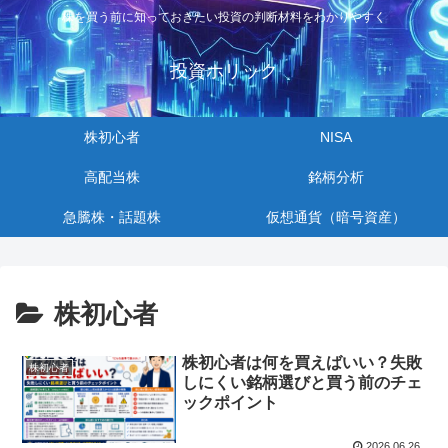
株を買う前に知っておきたい投資の判断材料をわかりやすく
投資ホリック
株初心者
NISA
高配当株
銘柄分析
急騰株・話題株
仮想通貨（暗号資産）
株初心者
株初心者は何を買えばいい？失敗
株初心者
しにくい銘柄選びと買う前のチェ
ックポイント
2026.06.26