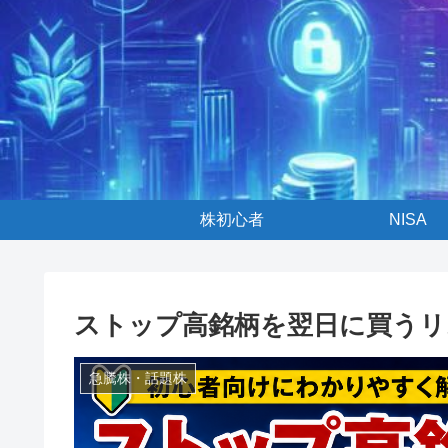
株初心者
NISA
ストップ高銘柄を翌日に買うリ
急騰株・話題株