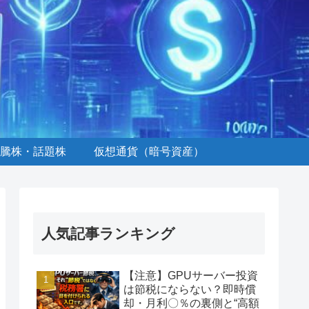
騰株・話題株
仮想通貨（暗号資産）
人気記事ランキング
【注意】GPUサーバー投資
は節税にならない？即時償
却・月利〇％の裏側と“高額