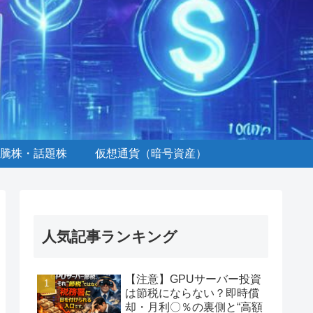
騰株・話題株
仮想通貨（暗号資産）
人気記事ランキング
【注意】GPUサーバー投資
は節税にならない？即時償
却・月利〇％の裏側と“高額