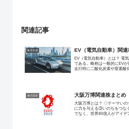
関連記事
EV（電気自動車）関連
株式投資
EV（電気自動車）とは？ 電気自動車とは、電気をエネルギー源とし、電動機で走行する自動車
である。略称は一般的にEV
走行時に二酸化炭素や窒素酸化
大阪万博関連株まとめ
株式投資
大阪万博とは？ ◇テーマいのち輝く未来社会のデザイン ◇サブテーマ①いのちを救う②いのち
に力を与える③いのちをつなぐ ◇大阪万博コンセプト～未来社会の実験場～①展示をみ
でなく、世界80億人がアイデア