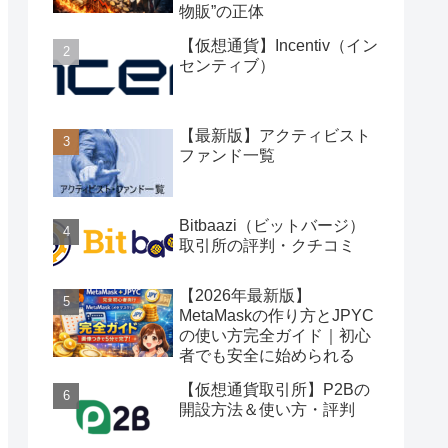
物販”の正体
【仮想通貨】Incentiv（イン
センティブ）
【最新版】アクティビスト
ファンド一覧
Bitbaazi（ビットバージ）
取引所の評判・クチコミ
【2026年最新版】
MetaMaskの作り方とJPYC
の使い方完全ガイド｜初心
者でも安全に始められる
【仮想通貨取引所】P2Bの
開設方法＆使い方・評判