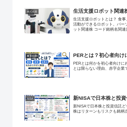
生活支援ロボット関連
株式投資
生活支援ロボットとは？ 食事、清掃、移動、コミュニケーションなどで、人の生活を支援する
活動ができるロボット。パーソナル
ット関連株 コード銘柄名関連
PERとは？初心者向
株初心者
PERとは何かを初心者向けに
とは限らない理由、赤字企業
新NISAで日本株と投
NISA
新NISAで日本株と投資信託
株はリターンもリスクも銘柄