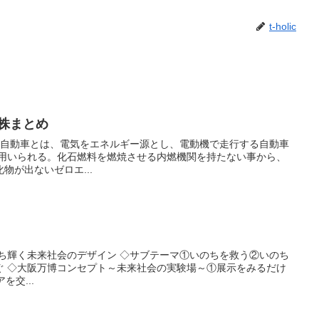
t-holic
株まとめ
が用いられる。化石燃料を燃焼させる内燃機関を持たない事から、
物が出ないゼロエ...
るだけ
を交...