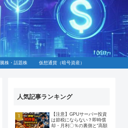
騰株・話題株
仮想通貨（暗号資産）
人気記事ランキング
【注意】GPUサーバー投資
は節税にならない？即時償
却・月利〇％の裏側と“高額