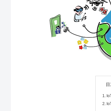
目
I
I