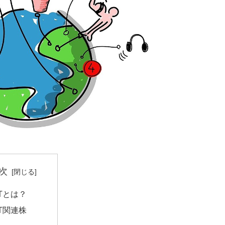
次
oTとは？
oT関連株