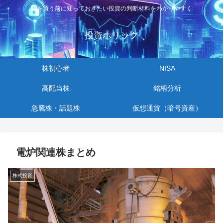
株を買う前に知っておきたい投資の判断材料をわかりやすく
投資ホリック
株初心者
NISA
高配当株
銘柄分析
急騰株・話題株
仮想通貨（暗号資産）
電炉関連株まとめ
株式投資