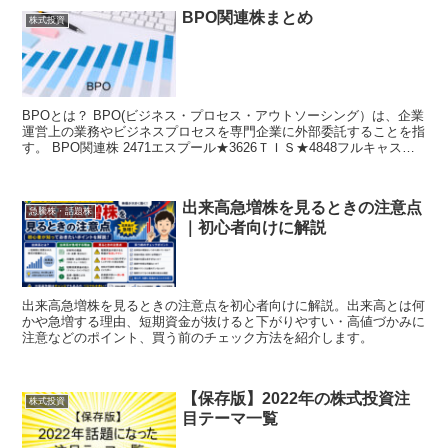
BPO関連株まとめ
株式投資
BPOとは？ BPO(ビジネス・プロセス・アウトソーシング）は、企業
運営上の業務やビジネスプロセスを専門企業に外部委託することを指
す。 BPO関連株 2471エスプール★3626ＴＩＳ★4848フルキャスト
★...
出来高急増株を見るときの注意点
急騰株・話題株
｜初心者向けに解説
出来高急増株を見るときの注意点を初心者向けに解説。出来高とは何
かや急増する理由、短期資金が抜けると下がりやすい・高値づかみに
注意などのポイント、買う前のチェック方法を紹介します。
【保存版】2022年の株式投資注
株式投資
目テーマ一覧