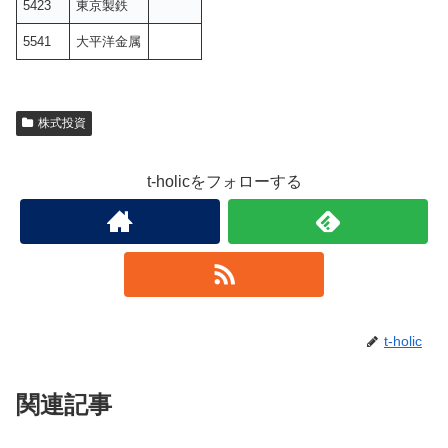
5423
東京製鉄
5541
大平洋金属
株式投資
t-holicをフォローする
t-holic
関連記事