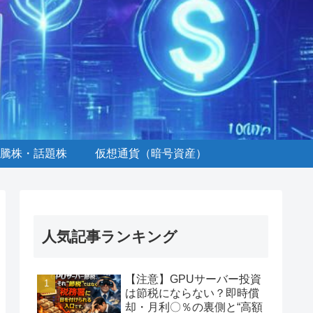
騰株・話題株
仮想通貨（暗号資産）
人気記事ランキング
【注意】GPUサーバー投資
は節税にならない？即時償
却・月利〇％の裏側と“高額