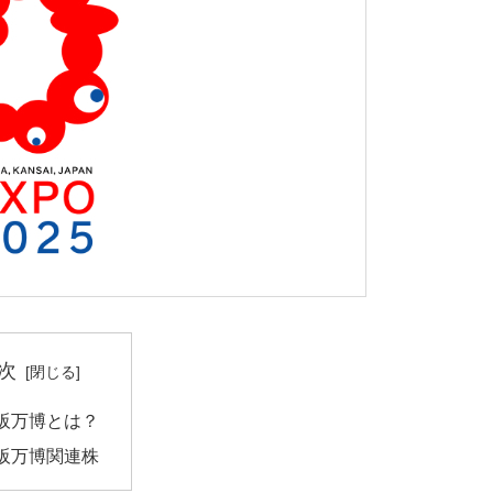
次
阪万博とは？
阪万博関連株