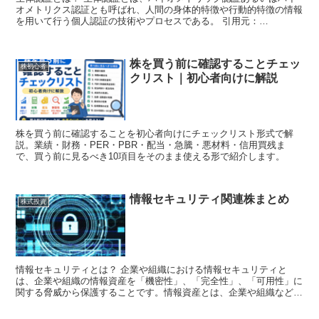
オメトリクス認証とも呼ばれ、人間の身体的特徴や行動的特徴の情報
を用いて行う個人認証の技術やプロセスである。 引用元：
Wikipedia（生体認証） 生...
株を買う前に確認することチェッ
株初心者
クリスト｜初心者向けに解説
株を買う前に確認することを初心者向けにチェックリスト形式で解
説。業績・財務・PER・PBR・配当・急騰・悪材料・信用買残ま
で、買う前に見るべき10項目をそのまま使える形で紹介します。
情報セキュリティ関連株まとめ
株式投資
情報セキュリティとは？ 企業や組織における情報セキュリティと
は、企業や組織の情報資産を「機密性」、「完全性」、「可用性」に
関する脅威から保護することです。情報資産とは、企業や組織などで
保有している情報全般のことです。顧...