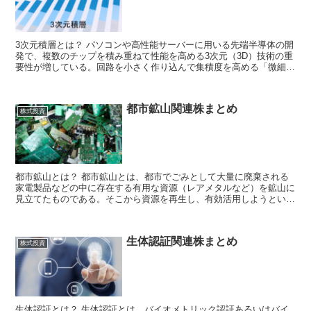
3次元積層とは？ パソコンや高性能サーバーに用いる先端半導体の開
発で、複数のチップを積み重ねて性能を高める3次元（3D）技術の重
要性が増している。回路を小さく作り込んで集積度を高める「微細
化」のペースが鈍る中、半導体の持...
都市鉱山関連株まとめ
株式投資
都市鉱山とは？ 都市鉱山とは、都市でごみとして大量に廃棄される
家電製品などの中に存在する有用な資源（レアメタルなど）を鉱山に
見立てたものである。そこから資源を再生し、有効活用しようという
リサイクルの一環となる。地上資源...
生体認証関連株まとめ
株式投資
生体認証とは？ 生体認証とは、バイオメトリック認証あるいはバイ