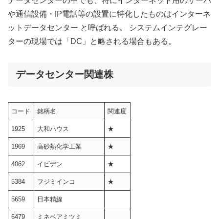
データセンターの中でも、特にインターネット用のサーバ
や通信設備・IP電話等の設置に特化したものはインターネ
ットデータセンター と呼ばれる。 システムインテグレー
ターの現場では「DC」と略される場合もある。
データセンター関連株
コード
銘柄名
関連度
1925
大和ハウス
★
1969
高砂熱化学工業
★
4062
イビデン
★
5384
フジミインコ
★
5659
日本精線
6479
ミネベアミツミ