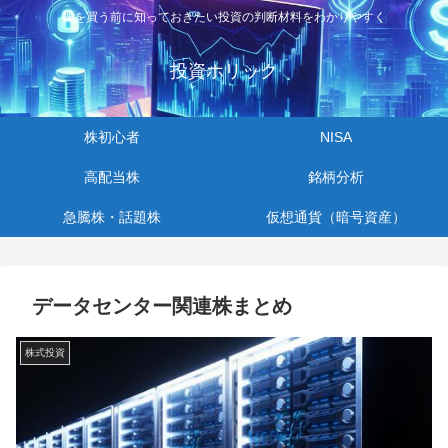
株を買う前に知っておきたい投資の判断材料をわかりやすく
投資ホリック
株初心者
NISA
高配当株
銘柄分析
急騰株・話題株
仮想通貨（暗号資産）
データセンター関連株まとめ
株式投資