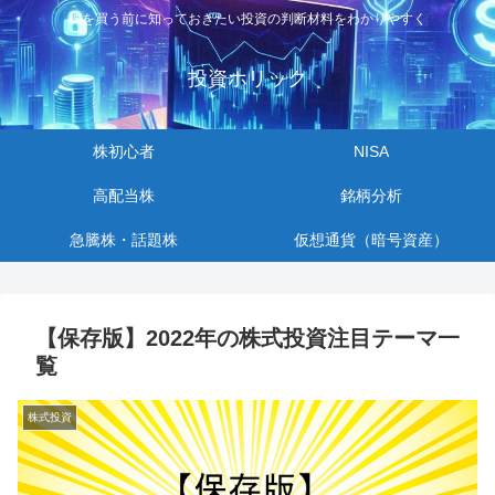
株を買う前に知っておきたい投資の判断材料をわかりやすく
投資ホリック
株初心者
NISA
高配当株
銘柄分析
急騰株・話題株
仮想通貨（暗号資産）
【保存版】2022年の株式投資注目テーマ一
覧
株式投資