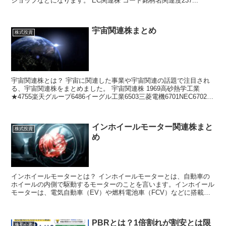
ショップなどになります。 EC関連株 コード銘柄名関連度237...
宇宙関連株まとめ
株式投資
宇宙関連株とは？ 宇宙に関連した事業や宇宙関連の話題で注目され
る、宇宙関連株をまとめました。 宇宙関連株 1969高砂熱学工業
★4755楽天グループ6486イーグル工業6503三菱電機6701NEC6702
富...
インホイールモーター関連株まと
株式投資
め
インホイールモーターとは？ インホイールモーターとは、自動車の
ホイールの内側で駆動するモーターのことを言います。インホイール
モーターは、電気自動車（EV）や燃料電池車（FCV）などに搭載さ
れるパワートレインです。 ...
PBRとは？1倍割れが割安とは限
株初心者