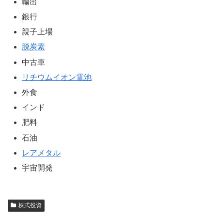
輸出
銀行
親子上場
脱炭素
中古車
リチウムイオン電池
外食
インド
肥料
石油
レアメタル
宇宙開発
株式投資