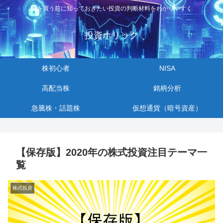
株を買う前に知っておきたい投資の判断材料をわかりやすく
投資ホリック
株初心者
NISA
高配当株
銘柄分析
急騰株・話題株
仮想通貨（暗号資産）
【保存版】2020年の株式投資注目テーマ一
覧
株式投資