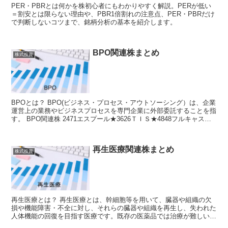
PER・PBRとは何かを株初心者にもわかりやすく解説。PERが低い
＝割安とは限らない理由や、PBR1倍割れの注意点、PER・PBRだけ
で判断しないコツまで、銘柄分析の基本を紹介します。
BPO関連株まとめ
株式投資
BPOとは？ BPO(ビジネス・プロセス・アウトソーシング）は、企業
運営上の業務やビジネスプロセスを専門企業に外部委託することを指
す。 BPO関連株 2471エスプール★3626ＴＩＳ★4848フルキャスト
★...
再生医療関連株まとめ
株式投資
再生医療とは？ 再生医療とは、幹細胞等を用いて、臓器や組織の欠
損や機能障害・不全に対し、それらの臓器や組織を再生し、失われた
人体機能の回復を目指す医療です。既存の医薬品では治療が難しいも
のや、治療法が確立されていない疾...