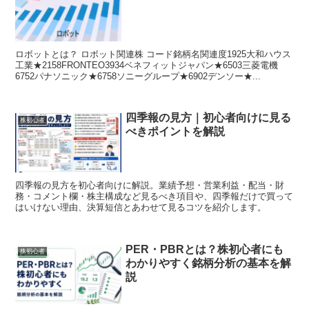
ロボットとは？ ロボット関連株 コード銘柄名関連度1925大和ハウス
工業★2158FRONTEO3934ベネフィットジャパン★6503三菱電機
6752パナソニック★6758ソニーグループ★6902デンソー★...
四季報の見方｜初心者向けに見る
株初心者
べきポイントを解説
四季報の見方を初心者向けに解説。業績予想・営業利益・配当・財
務・コメント欄・株主構成など見るべき項目や、四季報だけで買って
はいけない理由、決算短信とあわせて見るコツを紹介します。
PER・PBRとは？株初心者にも
株初心者
わかりやすく銘柄分析の基本を解
説